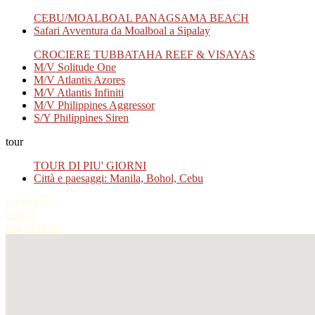
CEBU/MOALBOAL PANAGSAMA BEACH
Safari Avventura da Moalboal a Sipalay
CROCIERE TUBBATAHA REEF & VISAYAS
M/V Solitude One
M/V Atlantis Azores
M/V Atlantis Infiniti
M/V Philippines Aggressor
S/Y Philippines Siren
tour
TOUR DI PIU' GIORNI
Città e paesaggi: Manila, Bohol, Cebu
preventivo
mappa
pag dedicata