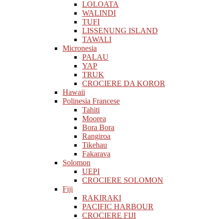
LOLOATA
WALINDI
TUFI
LISSENUNG ISLAND
TAWALI
Micronesia
PALAU
YAP
TRUK
CROCIERE DA KOROR
Hawaii
Polinesia Francese
Tahiti
Moorea
Bora Bora
Rangiroa
Tikehau
Fakarava
Solomon
UEPI
CROCIERE SOLOMON
Fiji
RAKIRAKI
PACIFIC HARBOUR
CROCIERE FIJI