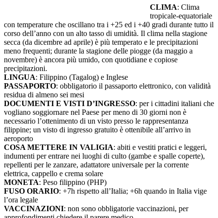
CLIMA
: Clima
tropicale-equatoriale
con temperature che oscillano tra i +25 ed i +40 gradi durante tutto il
corso dell’anno con un alto tasso di umidità. Il clima nella stagione
secca (da dicembre ad aprile) è più temperato e le precipitazioni
meno frequenti; durante la stagione delle piogge (da maggio a
novembre) è ancora più umido, con quotidiane e copiose
precipitazioni.
LINGUA
: Filippino (Tagalog) e Inglese
PASSAPORTO
: obbligatorio il passaporto elettronico, con validità
residua di almeno sei mesi
DOCUMENTI E VISTI D’INGRESSO
: per i cittadini italiani che
vogliano soggiornare nel Paese per meno di 30 giorni non è
necessario l’ottenimento di un visto presso le rappresentanza
filippine; un visto di ingresso gratuito è ottenibile all’arrivo in
aeroporto
COSA METTERE IN VALIGIA
: abiti e vestiti pratici e leggeri,
indumenti per entrare nei luoghi di culto (gambe e spalle coperte),
repellenti per le zanzare, adattatore universale per la corrente
elettrica, cappello e crema solare
MONETA
: Peso filippino (PHP)
FUSO ORARIO
: +7h rispetto all’Italia; +6h quando in Italia vige
l’ora legale
VACCINAZIONI
: non sono obbligatorie vaccinazioni, per
approfondimenti chiedere il parere medico