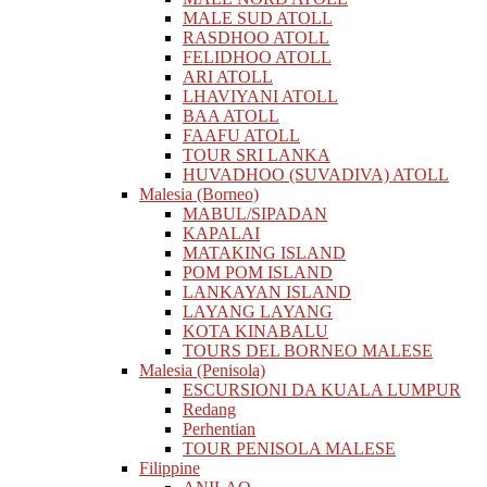
MALE SUD ATOLL
RASDHOO ATOLL
FELIDHOO ATOLL
ARI ATOLL
LHAVIYANI ATOLL
BAA ATOLL
FAAFU ATOLL
TOUR SRI LANKA
HUVADHOO (SUVADIVA) ATOLL
Malesia (Borneo)
MABUL/SIPADAN
KAPALAI
MATAKING ISLAND
POM POM ISLAND
LANKAYAN ISLAND
LAYANG LAYANG
KOTA KINABALU
TOURS DEL BORNEO MALESE
Malesia (Penisola)
ESCURSIONI DA KUALA LUMPUR
Redang
Perhentian
TOUR PENISOLA MALESE
Filippine