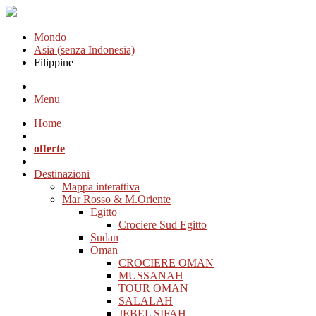
Mondo
Asia (senza Indonesia)
Filippine
Menu
Home
offerte
Destinazioni
Mappa interattiva
Mar Rosso & M.Oriente
Egitto
Crociere Sud Egitto
Sudan
Oman
CROCIERE OMAN
MUSSANAH
TOUR OMAN
SALALAH
JEBEL SIFAH