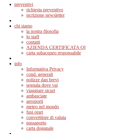
preventivi
richiesta preventivo
iscrizione newsletter
chi siamo
la nostra filosofia
lo staff
contatti
AZIENDA CERTIFICATA QI
carta subacqueo responsabile
info
Informativa Privacy
cond. generali
polizze dan brevi
segnala dove vai
viaggiare sicuri
ambasciate
aeroporti
meteo nel mondo
fusi orari
convertitore di valuta
passaporto
carta doganale