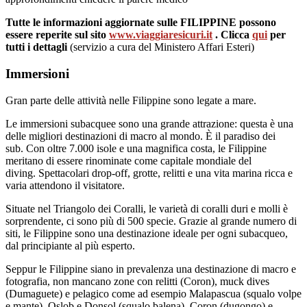
Tutte le informazioni aggiornate sulle FILIPPINE possono
essere reperite sul sito
www.viaggiaresicuri.it
. Clicca
qui
per
tutti i dettagli
(servizio a cura del Ministero Affari Esteri)
Immersioni
Gran parte delle attività nelle Filippine sono legate a mare.
Le immersioni subacquee sono una grande attrazione: questa è una
delle migliori destinazioni di macro al mondo. È il paradiso dei
sub. Con oltre 7.000 isole e una magnifica costa, le Filippine
meritano di essere rinominate come capitale mondiale del
diving. Spettacolari drop-off, grotte, relitti e una vita marina ricca e
varia attendono il visitatore.
Situate nel Triangolo dei Coralli, le varietà di coralli duri e molli è
sorprendente, ci sono più di 500 specie. Grazie al grande numero di
siti, le Filippine sono una destinazione ideale per ogni subacqueo,
dal principiante al più esperto.
Seppur le Filippine siano in prevalenza una destinazione di macro e
fotografia, non mancano zone con relitti (Coron), muck dives
(Dumaguete) e pelagico come ad esempio Malapascua (squalo volpe
e mante), Oslob e Donsol (squalo balena), Coron (dugongo) e