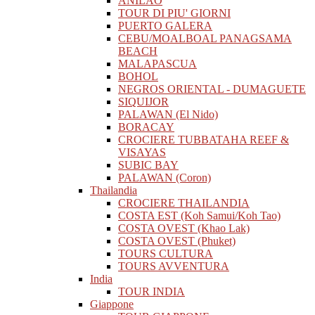
ANILAO
TOUR DI PIU' GIORNI
PUERTO GALERA
CEBU/MOALBOAL PANAGSAMA
BEACH
MALAPASCUA
BOHOL
NEGROS ORIENTAL - DUMAGUETE
SIQUIJOR
PALAWAN (El Nido)
BORACAY
CROCIERE TUBBATAHA REEF &
VISAYAS
SUBIC BAY
PALAWAN (Coron)
Thailandia
CROCIERE THAILANDIA
COSTA EST (Koh Samui/Koh Tao)
COSTA OVEST (Khao Lak)
COSTA OVEST (Phuket)
TOURS CULTURA
TOURS AVVENTURA
India
TOUR INDIA
Giappone