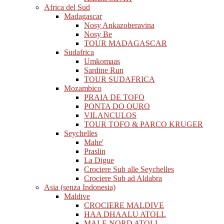
Africa del Sud
Madagascar
Nosy Ankazoberavina
Nosy Be
TOUR MADAGASCAR
Sudafrica
Umkomaas
Sardine Run
TOUR SUDAFRICA
Mozambico
PRAIA DE TOFO
PONTA DO OURO
VILANCULOS
TOUR TOFO & PARCO KRUGER
Seychelles
Mahe'
Praslin
La Digue
Crociere Sub alle Seychelles
Crociere Sub ad Aldabra
Asia (senza Indonesia)
Maldive
CROCIERE MALDIVE
HAA DHAALU ATOLL
MALE NORD ATOLL