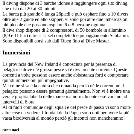
Il diving dispone di 3 barche idonee a raggiungere ogni sito diving
che dista dai 20 ai 30 minuti.
La barca più grande è lunga 26piedi e può ospitare fino a 10 divers
oltre alle 2 guide ed allo skipper; vi sono poi altre due imbarcazioni
più piccole che possono ospitare 6 o 8 persone ognuna.
Il dive shop dispone di 2 compressori, di 50 bombole in alluminio
(8,9 e 11 litri) oltre a 12 set completi di equipaggiamento Scubapro.
Sono disponibili corsi sub dall’Open fino al Dive Master.
Immersioni
La provincia del New Ireland è conosciuta per la presenza di
pelagico e dove c’è grosso pesce vi è ovviamente corrente. Queste
correnti a volte possono essere anche abbastanza forti e comportare
quindi immersioni più impegnative.
Ma come si sa è la natura che comanda perciò né le correnti né il
pelagico possono essere garantiti giornalmente. Non vi è inoltre una
vera e propria tabella delle maree ma normalmente esse variano ad
intervelli di 6 ore.
Al di fuori comunque degli squali e del pesce di passo vi sono molte
altre cose da vedere. I fondali della Papua sono noti per avere la più
vasta biodiversità al mondo perciò gli incontri non mancheranno!
contattaci