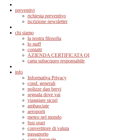
preventivi
richiesta preventivo
iscrizione newsletter
chi siamo
la nostra filosofia
lo staff
contatti
AZIENDA CERTIFICATA QI
carta subacqueo responsabile
info
Informativa Privacy
cond. generali
polizze dan brevi
segnala dove vai
viaggiare sicuri
ambasciate
aeroporti
meteo nel mondo
fusi orari
convertitore di valuta
passaporto
carta doganale