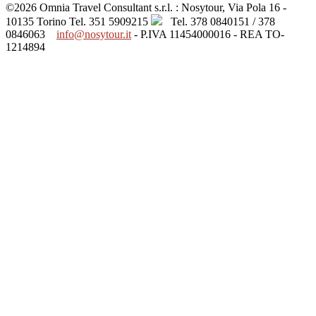
©2026 Omnia Travel Consultant s.r.l. : Nosytour, Via Pola 16 -
10135 Torino
Tel. 351 5909215
Tel. 378 0840151 / 378
0846063
info@nosytour.it
- P.IVA 11454000016 - REA TO-
1214894