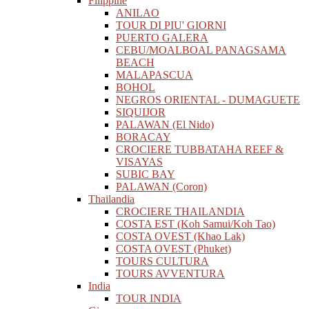
Filippine
ANILAO
TOUR DI PIU' GIORNI
PUERTO GALERA
CEBU/MOALBOAL PANAGSAMA
BEACH
MALAPASCUA
BOHOL
NEGROS ORIENTAL - DUMAGUETE
SIQUIJOR
PALAWAN (El Nido)
BORACAY
CROCIERE TUBBATAHA REEF &
VISAYAS
SUBIC BAY
PALAWAN (Coron)
Thailandia
CROCIERE THAILANDIA
COSTA EST (Koh Samui/Koh Tao)
COSTA OVEST (Khao Lak)
COSTA OVEST (Phuket)
TOURS CULTURA
TOURS AVVENTURA
India
TOUR INDIA