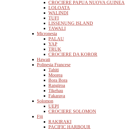
CROCIERE PAPUA NUOVA GUINEA
LOLOATA
WALINDI
TUFI
LISSENUNG ISLAND
TAWALI
Micronesia
PALAU
YAP
TRUK
CROCIERE DA KOROR
Hawaii
Polinesia Francese
Tahiti
Moorea
Bora Bora
Rangiroa
Tikehau
Fakarava
Solomon
UEPI
CROCIERE SOLOMON
Fiji
RAKIRAKI
PACIFIC HARBOUR