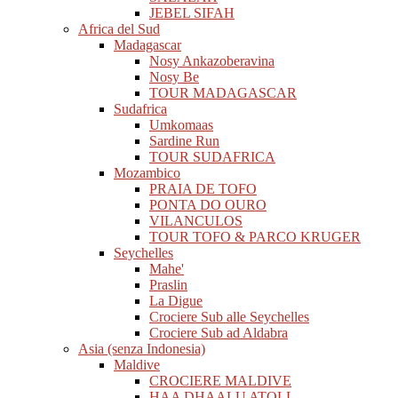
JEBEL SIFAH
Africa del Sud
Madagascar
Nosy Ankazoberavina
Nosy Be
TOUR MADAGASCAR
Sudafrica
Umkomaas
Sardine Run
TOUR SUDAFRICA
Mozambico
PRAIA DE TOFO
PONTA DO OURO
VILANCULOS
TOUR TOFO & PARCO KRUGER
Seychelles
Mahe'
Praslin
La Digue
Crociere Sub alle Seychelles
Crociere Sub ad Aldabra
Asia (senza Indonesia)
Maldive
CROCIERE MALDIVE
HAA DHAALU ATOLL