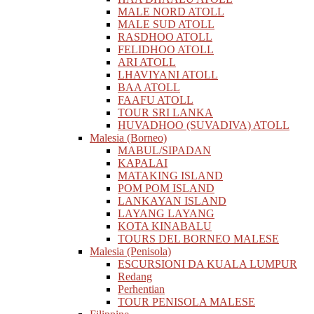
MALE NORD ATOLL
MALE SUD ATOLL
RASDHOO ATOLL
FELIDHOO ATOLL
ARI ATOLL
LHAVIYANI ATOLL
BAA ATOLL
FAAFU ATOLL
TOUR SRI LANKA
HUVADHOO (SUVADIVA) ATOLL
Malesia (Borneo)
MABUL/SIPADAN
KAPALAI
MATAKING ISLAND
POM POM ISLAND
LANKAYAN ISLAND
LAYANG LAYANG
KOTA KINABALU
TOURS DEL BORNEO MALESE
Malesia (Penisola)
ESCURSIONI DA KUALA LUMPUR
Redang
Perhentian
TOUR PENISOLA MALESE