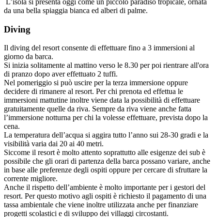
L’isola si presenta oggi come un piccolo paradiso tropicale, ornata
da una bella spiaggia bianca ed alberi di palme.
Diving
Il diving del resort consente di effettuare fino a 3 immersioni al
giorno da barca.
Si inizia solitamente al mattino verso le 8.30 per poi rientrare all'ora
di pranzo dopo aver effettuato 2 tuffi.
Nel pomeriggio si può uscire per la terza immersione oppure
decidere di rimanere al resort. Per chi prenota ed effettua le
immersioni mattutine inoltre viene data la possibilità di effettuare
gratuitamente quelle da riva. Sempre da riva viene anche fatta
l’immersione notturna per chi la volesse effettuare, prevista dopo la
cena.
La temperatura dell’acqua si aggira tutto l’anno sui 28-30 gradi e la
visibilità varia dai 20 ai 40 metri.
Siccome il resort è molto attento soprattutto alle esigenze dei sub è
possibile che gli orari di partenza della barca possano variare, anche
in base alle preferenze degli ospiti oppure per cercare di sfruttare la
corrente migliore.
Anche il rispetto dell’ambiente è molto importante per i gestori del
resort. Per questo motivo agli ospiti è richiesto il pagamento di una
tassa ambientale che viene inoltre utilizzata anche per finanziare
progetti scolastici e di sviluppo dei villaggi circostanti.