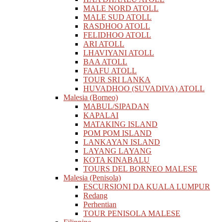
MALE NORD ATOLL
MALE SUD ATOLL
RASDHOO ATOLL
FELIDHOO ATOLL
ARI ATOLL
LHAVIYANI ATOLL
BAA ATOLL
FAAFU ATOLL
TOUR SRI LANKA
HUVADHOO (SUVADIVA) ATOLL
Malesia (Borneo)
MABUL/SIPADAN
KAPALAI
MATAKING ISLAND
POM POM ISLAND
LANKAYAN ISLAND
LAYANG LAYANG
KOTA KINABALU
TOURS DEL BORNEO MALESE
Malesia (Penisola)
ESCURSIONI DA KUALA LUMPUR
Redang
Perhentian
TOUR PENISOLA MALESE