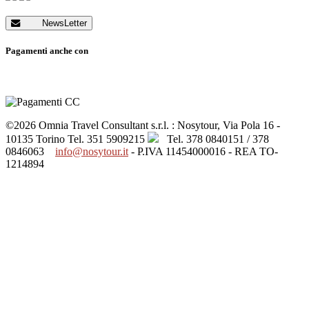
NewsLetter
Pagamenti anche con
©2026 Omnia Travel Consultant s.r.l. : Nosytour, Via Pola 16 -
10135 Torino
Tel. 351 5909215
Tel. 378 0840151 / 378
0846063
info@nosytour.it
- P.IVA 11454000016 - REA TO-
1214894