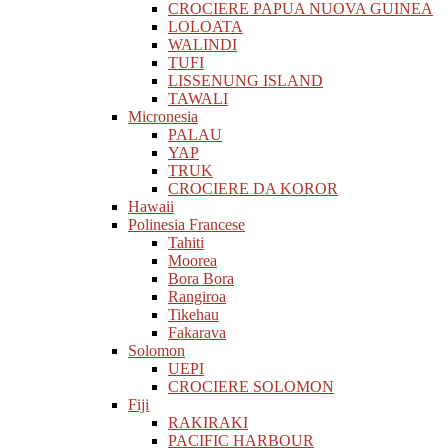
CROCIERE PAPUA NUOVA GUINEA
LOLOATA
WALINDI
TUFI
LISSENUNG ISLAND
TAWALI
Micronesia
PALAU
YAP
TRUK
CROCIERE DA KOROR
Hawaii
Polinesia Francese
Tahiti
Moorea
Bora Bora
Rangiroa
Tikehau
Fakarava
Solomon
UEPI
CROCIERE SOLOMON
Fiji
RAKIRAKI
PACIFIC HARBOUR