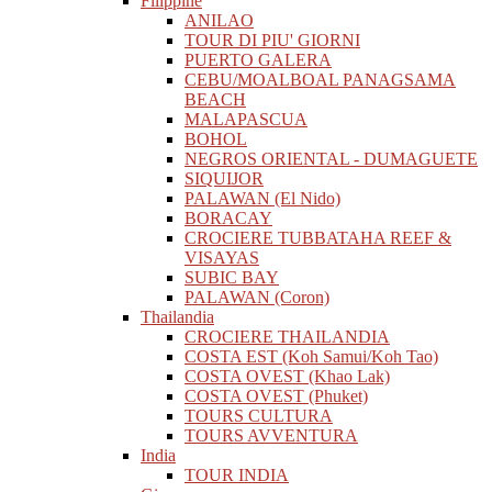
Filippine
ANILAO
TOUR DI PIU' GIORNI
PUERTO GALERA
CEBU/MOALBOAL PANAGSAMA
BEACH
MALAPASCUA
BOHOL
NEGROS ORIENTAL - DUMAGUETE
SIQUIJOR
PALAWAN (El Nido)
BORACAY
CROCIERE TUBBATAHA REEF &
VISAYAS
SUBIC BAY
PALAWAN (Coron)
Thailandia
CROCIERE THAILANDIA
COSTA EST (Koh Samui/Koh Tao)
COSTA OVEST (Khao Lak)
COSTA OVEST (Phuket)
TOURS CULTURA
TOURS AVVENTURA
India
TOUR INDIA