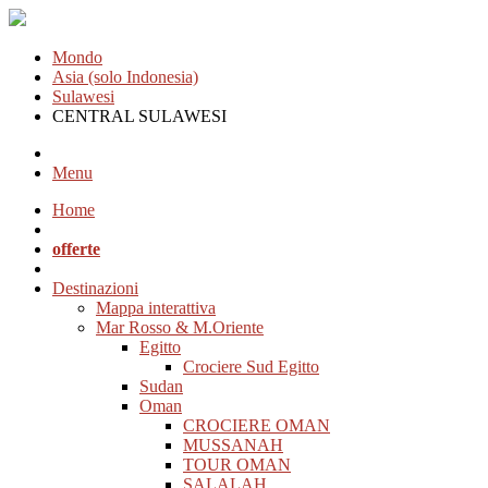
Mondo
Asia (solo Indonesia)
Sulawesi
CENTRAL SULAWESI
Menu
Home
offerte
Destinazioni
Mappa interattiva
Mar Rosso & M.Oriente
Egitto
Crociere Sud Egitto
Sudan
Oman
CROCIERE OMAN
MUSSANAH
TOUR OMAN
SALALAH