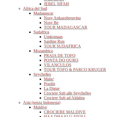
JEBEL SIFAH
Africa del Sud
Madagascar
Nosy Ankazoberavina
Nosy Be
TOUR MADAGASCAR
Sudafrica
Umkomaas
Sardine Run
TOUR SUDAFRICA
Mozambico
PRAIA DE TOFO
PONTA DO OURO
VILANCULOS
TOUR TOFO & PARCO KRUGER
Seychelles
Mahe'
Praslin
La Digue
Crociere Sub alle Seychelles
Crociere Sub ad Aldabra
Asia (senza Indonesia)
Maldive
CROCIERE MALDIVE
HAA DHAALU ATOLL