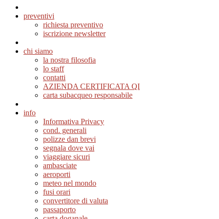
preventivi
richiesta preventivo
iscrizione newsletter
chi siamo
la nostra filosofia
lo staff
contatti
AZIENDA CERTIFICATA QI
carta subacqueo responsabile
info
Informativa Privacy
cond. generali
polizze dan brevi
segnala dove vai
viaggiare sicuri
ambasciate
aeroporti
meteo nel mondo
fusi orari
convertitore di valuta
passaporto
carta doganale