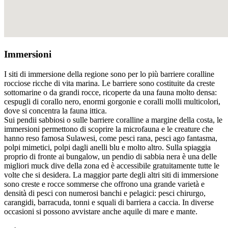
Immersioni
I siti di immersione della regione sono per lo più barriere coralline
rocciose ricche di vita marina. Le barriere sono costituite da creste
sottomarine o da grandi rocce, ricoperte da una fauna molto densa:
cespugli di corallo nero, enormi gorgonie e coralli molli multicolori,
dove si concentra la fauna ittica.
Sui pendii sabbiosi o sulle barriere coralline a margine della costa, le
immersioni permettono di scoprire la microfauna e le creature che
hanno reso famosa Sulawesi, come pesci rana, pesci ago fantasma,
polpi mimetici, polpi dagli anelli blu e molto altro. Sulla spiaggia
proprio di fronte ai bungalow, un pendio di sabbia nera è una delle
migliori muck dive della zona ed è accessibile gratuitamente tutte le
volte che si desidera. La maggior parte degli altri siti di immersione
sono creste e rocce sommerse che offrono una grande varietà e
densità di pesci con numerosi banchi e pelagici: pesci chirurgo,
carangidi, barracuda, tonni e squali di barriera a caccia. In diverse
occasioni si possono avvistare anche aquile di mare e mante.