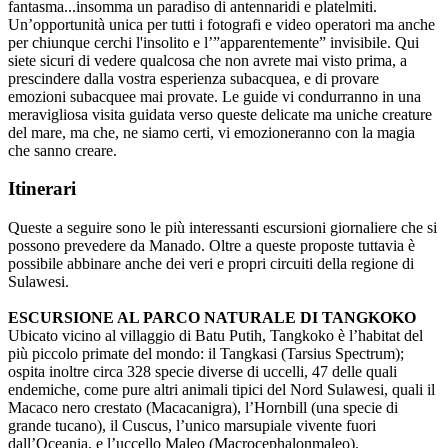
fantasma...insomma un paradiso di antennaridi e platelmiti.
Un’opportunità unica per tutti i fotografi e video operatori ma anche
per chiunque cerchi l'insolito e l’”apparentemente” invisibile. Qui
siete sicuri di vedere qualcosa che non avrete mai visto prima, a
prescindere dalla vostra esperienza subacquea, e di provare
emozioni subacquee mai provate. Le guide vi condurranno in una
meravigliosa visita guidata verso queste delicate ma uniche creature
del mare, ma che, ne siamo certi, vi emozioneranno con la magia
che sanno creare.
Itinerari
Queste a seguire sono le più interessanti escursioni giornaliere che si
possono prevedere da Manado. Oltre a queste proposte tuttavia è
possibile abbinare anche dei veri e propri circuiti della regione di
Sulawesi.
ESCURSIONE AL PARCO NATURALE DI TANGKOKO
Ubicato vicino al villaggio di Batu Putih, Tangkoko è l’habitat del
più piccolo primate del mondo: il Tangkasi (Tarsius Spectrum);
ospita inoltre circa 328 specie diverse di uccelli, 47 delle quali
endemiche, come pure altri animali tipici del Nord Sulawesi, quali il
Macaco nero crestato (Macacanigra), l’Hornbill (una specie di
grande tucano), il Cuscus, l’unico marsupiale vivente fuori
dall’Oceania, e l’uccello Maleo (Macrocephalonmaleo).