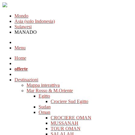
Mondo
Asia (solo Indonesia)
Sulawesi
MANADO
Menu
Home
offerte
Destinazioni
Mappa interattiva
Mar Rosso & M.Oriente
Egitto
Crociere Sud Egitto
Sudan
Oman
CROCIERE OMAN
MUSSANAH
TOUR OMAN
SALALAH