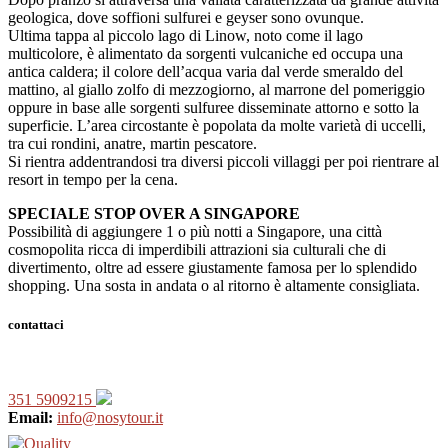
geologica, dove soffioni sulfurei e geyser sono ovunque.
Ultima tappa al piccolo lago di Linow, noto come il lago
multicolore, è alimentato da sorgenti vulcaniche ed occupa una
antica caldera; il colore dell’acqua varia dal verde smeraldo del
mattino, al giallo zolfo di mezzogiorno, al marrone del pomeriggio
oppure in base alle sorgenti sulfuree disseminate attorno e sotto la
superficie. L’area circostante è popolata da molte varietà di uccelli,
tra cui rondini, anatre, martin pescatore.
Si rientra addentrandosi tra diversi piccoli villaggi per poi rientrare al
resort in tempo per la cena.
SPECIALE STOP OVER A SINGAPORE
Possibilità di aggiungere 1 o più notti a Singapore, una città
cosmopolita ricca di imperdibili attrazioni sia culturali che di
divertimento, oltre ad essere giustamente famosa per lo splendido
shopping. Una sosta in andata o al ritorno è altamente consigliata.
contattaci
351 5909215
Email:
info@nosytour.it