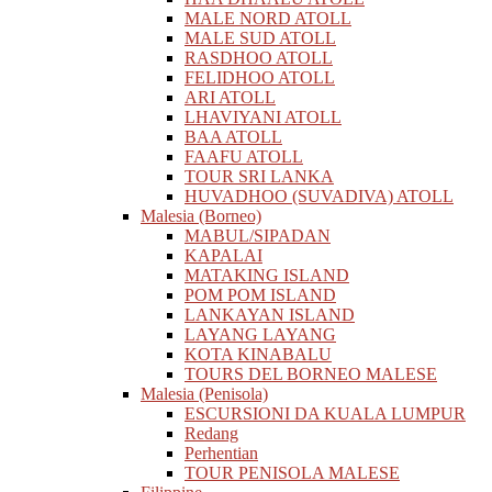
MALE NORD ATOLL
MALE SUD ATOLL
RASDHOO ATOLL
FELIDHOO ATOLL
ARI ATOLL
LHAVIYANI ATOLL
BAA ATOLL
FAAFU ATOLL
TOUR SRI LANKA
HUVADHOO (SUVADIVA) ATOLL
Malesia (Borneo)
MABUL/SIPADAN
KAPALAI
MATAKING ISLAND
POM POM ISLAND
LANKAYAN ISLAND
LAYANG LAYANG
KOTA KINABALU
TOURS DEL BORNEO MALESE
Malesia (Penisola)
ESCURSIONI DA KUALA LUMPUR
Redang
Perhentian
TOUR PENISOLA MALESE