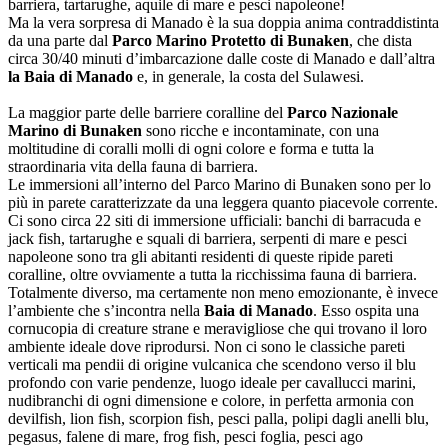
barriera, tartarughe, aquile di mare e pesci napoleone!
Ma la vera sorpresa di Manado è la sua doppia anima contraddistinta
da una parte dal
Parco Marino Protetto di Bunaken
, che dista
circa 30/40 minuti d’imbarcazione dalle coste di Manado e dall’altra
la Baia di Manado
e, in generale, la costa del Sulawesi.
La maggior parte delle barriere coralline del
Parco Nazionale
Marino di Bunaken
sono ricche e incontaminate, con una
moltitudine di coralli molli di ogni colore e forma e tutta la
straordinaria vita della fauna di barriera.
Le immersioni all’interno del Parco Marino di Bunaken sono per lo
più in parete caratterizzate da una leggera quanto piacevole corrente.
Ci sono circa 22 siti di immersione ufficiali: banchi di barracuda e
jack fish, tartarughe e squali di barriera, serpenti di mare e pesci
napoleone sono tra gli abitanti residenti di queste ripide pareti
coralline, oltre ovviamente a tutta la ricchissima fauna di barriera.
Totalmente diverso, ma certamente non meno emozionante, è invece
l’ambiente che s’incontra nella
Baia di Manado
. Esso ospita una
cornucopia di creature strane e meravigliose che qui trovano il loro
ambiente ideale dove riprodursi. Non ci sono le classiche pareti
verticali ma pendii di origine vulcanica che scendono verso il blu
profondo con varie pendenze, luogo ideale per cavallucci marini,
nudibranchi di ogni dimensione e colore, in perfetta armonia con
devilfish, lion fish, scorpion fish, pesci palla, polipi dagli anelli blu,
pegasus, falene di mare, frog fish, pesci foglia, pesci ago