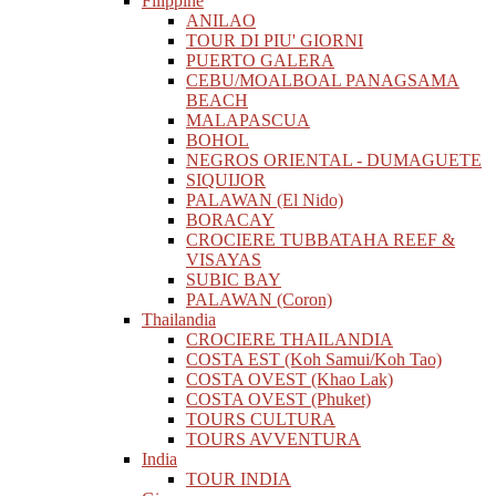
Filippine
ANILAO
TOUR DI PIU' GIORNI
PUERTO GALERA
CEBU/MOALBOAL PANAGSAMA
BEACH
MALAPASCUA
BOHOL
NEGROS ORIENTAL - DUMAGUETE
SIQUIJOR
PALAWAN (El Nido)
BORACAY
CROCIERE TUBBATAHA REEF &
VISAYAS
SUBIC BAY
PALAWAN (Coron)
Thailandia
CROCIERE THAILANDIA
COSTA EST (Koh Samui/Koh Tao)
COSTA OVEST (Khao Lak)
COSTA OVEST (Phuket)
TOURS CULTURA
TOURS AVVENTURA
India
TOUR INDIA