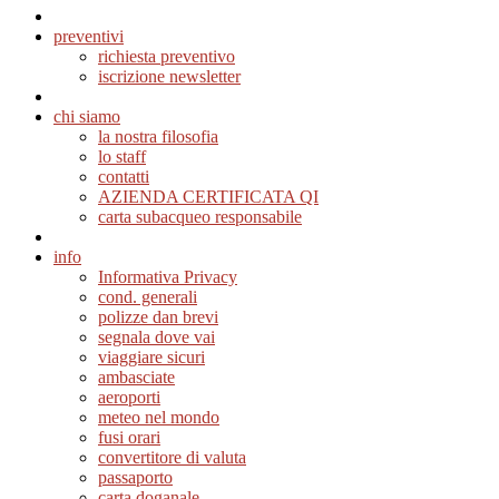
preventivi
richiesta preventivo
iscrizione newsletter
chi siamo
la nostra filosofia
lo staff
contatti
AZIENDA CERTIFICATA QI
carta subacqueo responsabile
info
Informativa Privacy
cond. generali
polizze dan brevi
segnala dove vai
viaggiare sicuri
ambasciate
aeroporti
meteo nel mondo
fusi orari
convertitore di valuta
passaporto
carta doganale