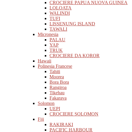
CROCIERE PAPUA NUOVA GUINEA
LOLOATA
WALINDI
TUFI
LISSENUNG ISLAND
TAWALI
Micronesia
PALAU
YAP
TRUK
CROCIERE DA KOROR
Hawaii
Polinesia Francese
Tahiti
Moorea
Bora Bora
Rangiroa
Tikehau
Fakarava
Solomon
UEPI
CROCIERE SOLOMON
Fiji
RAKIRAKI
PACIFIC HARBOUR