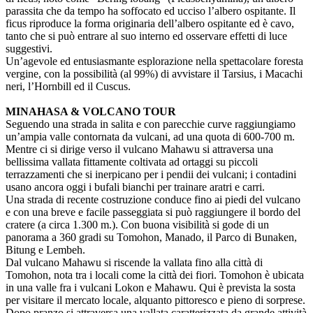
parassita che da tempo ha soffocato ed ucciso l’albero ospitante. Il
ficus riproduce la forma originaria dell’albero ospitante ed è cavo,
tanto che si può entrare al suo interno ed osservare effetti di luce
suggestivi.
Un’agevole ed entusiasmante esplorazione nella spettacolare foresta
vergine, con la possibilità (al 99%) di avvistare il Tarsius, i Macachi
neri, l’Hornbill ed il Cuscus.
MINAHASA & VOLCANO TOUR
Seguendo una strada in salita e con parecchie curve raggiungiamo
un’ampia valle contornata da vulcani, ad una quota di 600-700 m.
Mentre ci si dirige verso il vulcano Mahawu si attraversa una
bellissima vallata fittamente coltivata ad ortaggi su piccoli
terrazzamenti che si inerpicano per i pendii dei vulcani; i contadini
usano ancora oggi i bufali bianchi per trainare aratri e carri.
Una strada di recente costruzione conduce fino ai piedi del vulcano
e con una breve e facile passeggiata si può raggiungere il bordo del
cratere (a circa 1.300 m.). Con buona visibilità si gode di un
panorama a 360 gradi su Tomohon, Manado, il Parco di Bunaken,
Bitung e Lembeh.
Dal vulcano Mahawu si riscende la vallata fino alla città di
Tomohon, nota tra i locali come la città dei fiori. Tomohon è ubicata
in una valle fra i vulcani Lokon e Mahawu. Qui è prevista la sosta
per visitare il mercato locale, alquanto pittoresco e pieno di sorprese.
Dopo pranzo si attraversa una vallata caratterizzata da grande attività