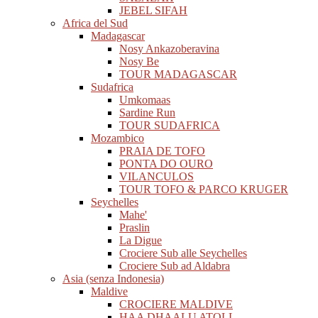
JEBEL SIFAH
Africa del Sud
Madagascar
Nosy Ankazoberavina
Nosy Be
TOUR MADAGASCAR
Sudafrica
Umkomaas
Sardine Run
TOUR SUDAFRICA
Mozambico
PRAIA DE TOFO
PONTA DO OURO
VILANCULOS
TOUR TOFO & PARCO KRUGER
Seychelles
Mahe'
Praslin
La Digue
Crociere Sub alle Seychelles
Crociere Sub ad Aldabra
Asia (senza Indonesia)
Maldive
CROCIERE MALDIVE
HAA DHAALU ATOLL