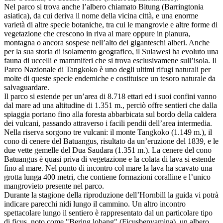
Nel parco si trova anche l’albero chiamato Bitung (Barringtonia
asiatica), da cui deriva il nome della vicina città, e una enorme
varietà di altre specie botaniche, tra cui le mangrovie e altre forme di
vegetazione che crescono in riva al mare oppure in pianura,
montagna o ancora sospese nell’alto dei giganteschi alberi. Anche
per la sua storia di isolamento geografico, il Sulawesi ha evoluto una
fauna di uccelli e mammiferi che si trova esclusivamene sull’isola. Il
Parco Nazionale di Tangkoko è uno degli ultimi rifugi naturali per
molte di queste specie endemiche e costituisce un tesoro naturale da
salvaguardare.
Il parco si estende per un’area di 8.718 ettari ed i suoi confini vanno
dal mare ad una altitudine di 1.351 m., perciò offre sentieri che dalla
spiaggia portano fino alla foresta abbarbicata sul bordo della caldera
dei vulcani, passando attraverso i facili pendii dell’area intermedia.
Nella riserva sorgono tre vulcani: il monte Tangkoko (1.149 m.), il
cono di cenere del Batuangus, risultato da un’eruzione del 1839, e le
due vette gemelle del Dua Saudara (1.351 m.). La cenere del cono
Batuangus è quasi priva di vegetazione e la colata di lava si estende
fino al mare. Nel punto di incontro col mare la lava ha scavato una
grotta lunga 400 metri, che contiene formazioni coralline e l’unico
mangrovieto presente nel parco.
Durante la stagione della riproduzione dell’Hornbill la guida vi potrà
indicare parecchi nidi lungo il cammino. Un altro incontro
spettacolare lungo il sentiero è rappresentato dal un particolare tipo
di ficus, noto come "Bering lobang" (Ficusbenyamina), un albero