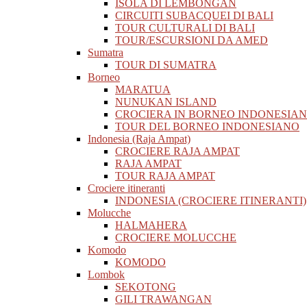
ISOLA DI LEMBONGAN
CIRCUITI SUBACQUEI DI BALI
TOUR CULTURALI DI BALI
TOUR/ESCURSIONI DA AMED
Sumatra
TOUR DI SUMATRA
Borneo
MARATUA
NUNUKAN ISLAND
CROCIERA IN BORNEO INDONESIA
TOUR DEL BORNEO INDONESIANO
Indonesia (Raja Ampat)
CROCIERE RAJA AMPAT
RAJA AMPAT
TOUR RAJA AMPAT
Crociere itineranti
INDONESIA (CROCIERE ITINERANTI)
Molucche
HALMAHERA
CROCIERE MOLUCCHE
Komodo
KOMODO
Lombok
SEKOTONG
GILI TRAWANGAN