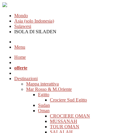
Mondo
Asia (solo Indonesia)
Sulawesi
ISOLA DI SILADEN
Menu
Home
offerte
Destinazioni
Mappa interattiva
Mar Rosso & M.Oriente
Egitto
Crociere Sud Egitto
Sudan
Oman
CROCIERE OMAN
MUSSANAH
TOUR OMAN
SALALAH