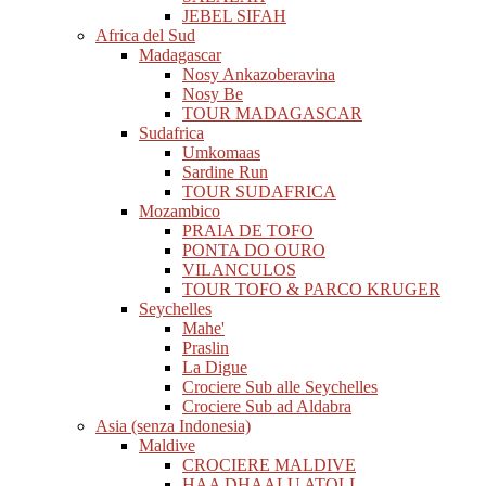
JEBEL SIFAH
Africa del Sud
Madagascar
Nosy Ankazoberavina
Nosy Be
TOUR MADAGASCAR
Sudafrica
Umkomaas
Sardine Run
TOUR SUDAFRICA
Mozambico
PRAIA DE TOFO
PONTA DO OURO
VILANCULOS
TOUR TOFO & PARCO KRUGER
Seychelles
Mahe'
Praslin
La Digue
Crociere Sub alle Seychelles
Crociere Sub ad Aldabra
Asia (senza Indonesia)
Maldive
CROCIERE MALDIVE
HAA DHAALU ATOLL