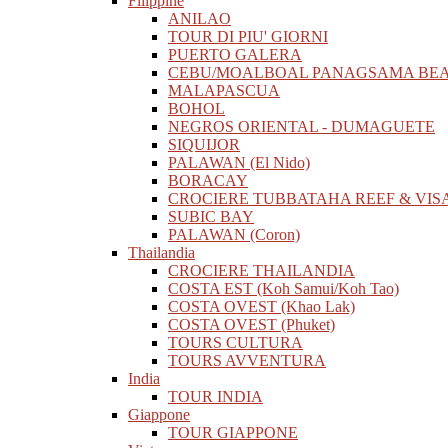
Filippine
ANILAO
TOUR DI PIU' GIORNI
PUERTO GALERA
CEBU/MOALBOAL PANAGSAMA BE
MALAPASCUA
BOHOL
NEGROS ORIENTAL - DUMAGUETE
SIQUIJOR
PALAWAN (El Nido)
BORACAY
CROCIERE TUBBATAHA REEF & VIS
SUBIC BAY
PALAWAN (Coron)
Thailandia
CROCIERE THAILANDIA
COSTA EST (Koh Samui/Koh Tao)
COSTA OVEST (Khao Lak)
COSTA OVEST (Phuket)
TOURS CULTURA
TOURS AVVENTURA
India
TOUR INDIA
Giappone
TOUR GIAPPONE