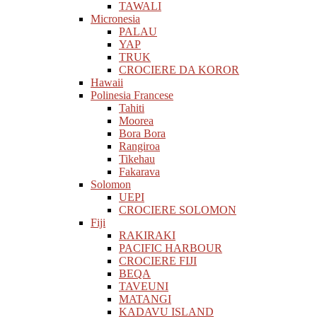
TAWALI
Micronesia
PALAU
YAP
TRUK
CROCIERE DA KOROR
Hawaii
Polinesia Francese
Tahiti
Moorea
Bora Bora
Rangiroa
Tikehau
Fakarava
Solomon
UEPI
CROCIERE SOLOMON
Fiji
RAKIRAKI
PACIFIC HARBOUR
CROCIERE FIJI
BEQA
TAVEUNI
MATANGI
KADAVU ISLAND