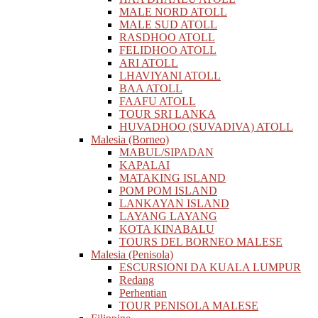
MALE NORD ATOLL
MALE SUD ATOLL
RASDHOO ATOLL
FELIDHOO ATOLL
ARI ATOLL
LHAVIYANI ATOLL
BAA ATOLL
FAAFU ATOLL
TOUR SRI LANKA
HUVADHOO (SUVADIVA) ATOLL
Malesia (Borneo)
MABUL/SIPADAN
KAPALAI
MATAKING ISLAND
POM POM ISLAND
LANKAYAN ISLAND
LAYANG LAYANG
KOTA KINABALU
TOURS DEL BORNEO MALESE
Malesia (Penisola)
ESCURSIONI DA KUALA LUMPUR
Redang
Perhentian
TOUR PENISOLA MALESE