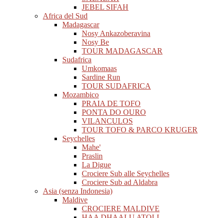
JEBEL SIFAH
Africa del Sud
Madagascar
Nosy Ankazoberavina
Nosy Be
TOUR MADAGASCAR
Sudafrica
Umkomaas
Sardine Run
TOUR SUDAFRICA
Mozambico
PRAIA DE TOFO
PONTA DO OURO
VILANCULOS
TOUR TOFO & PARCO KRUGER
Seychelles
Mahe'
Praslin
La Digue
Crociere Sub alle Seychelles
Crociere Sub ad Aldabra
Asia (senza Indonesia)
Maldive
CROCIERE MALDIVE
HAA DHAALU ATOLL