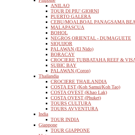
Filippine
ANILAO
TOUR DI PIU' GIORNI
PUERTO GALERA
CEBU/MOALBOAL PANAGSAMA BE
MALAPASCUA
BOHOL
NEGROS ORIENTAL - DUMAGUETE
SIQUIJOR
PALAWAN (El Nido)
BORACAY
CROCIERE TUBBATAHA REEF & VIS
SUBIC BAY
PALAWAN (Coron)
Thailandia
CROCIERE THAILANDIA
COSTA EST (Koh Samui/Koh Tao)
COSTA OVEST (Khao Lak)
COSTA OVEST (Phuket)
TOURS CULTURA
TOURS AVVENTURA
India
TOUR INDIA
Giappone
TOUR GIAPPONE