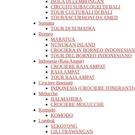
ISOLA DI LEMBONGAN
CIRCUITI SUBACQUEI DI BALI
TOUR CULTURALI DI BALI
TOUR/ESCURSIONI DA AMED
Sumatra
TOUR DI SUMATRA
Borneo
MARATUA
NUNUKAN ISLAND
CROCIERA IN BORNEO INDONESIA
TOUR DEL BORNEO INDONESIANO
Indonesia (Raja Ampat)
CROCIERE RAJA AMPAT
RAJA AMPAT
TOUR RAJA AMPAT
Crociere itineranti
INDONESIA (CROCIERE ITINERANTI)
Molucche
HALMAHERA
CROCIERE MOLUCCHE
Komodo
KOMODO
Lombok
SEKOTONG
GILI TRAWANGAN