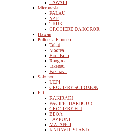
TAWALI
Micronesia
PALAU
YAP
TRUK
CROCIERE DA KOROR
Hawaii
Polinesia Francese
Tahiti
Moorea
Bora Bora
Rangiroa
Tikehau
Fakarava
Solomon
UEPI
CROCIERE SOLOMON
Fiji
RAKIRAKI
PACIFIC HARBOUR
CROCIERE FIJI
BEQA
TAVEUNI
MATANGI
KADAVU ISLAND