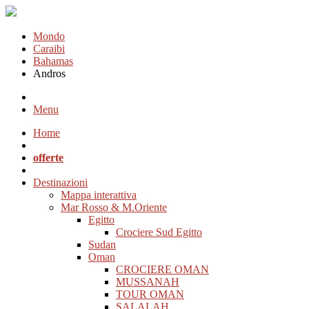
Mondo
Caraibi
Bahamas
Andros
Menu
Home
offerte
Destinazioni
Mappa interattiva
Mar Rosso & M.Oriente
Egitto
Crociere Sud Egitto
Sudan
Oman
CROCIERE OMAN
MUSSANAH
TOUR OMAN
SALALAH