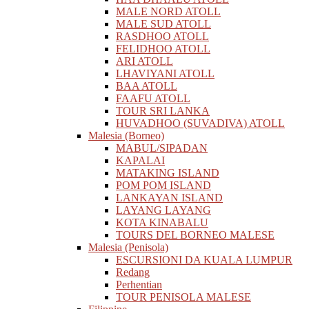
MALE NORD ATOLL
MALE SUD ATOLL
RASDHOO ATOLL
FELIDHOO ATOLL
ARI ATOLL
LHAVIYANI ATOLL
BAA ATOLL
FAAFU ATOLL
TOUR SRI LANKA
HUVADHOO (SUVADIVA) ATOLL
Malesia (Borneo)
MABUL/SIPADAN
KAPALAI
MATAKING ISLAND
POM POM ISLAND
LANKAYAN ISLAND
LAYANG LAYANG
KOTA KINABALU
TOURS DEL BORNEO MALESE
Malesia (Penisola)
ESCURSIONI DA KUALA LUMPUR
Redang
Perhentian
TOUR PENISOLA MALESE