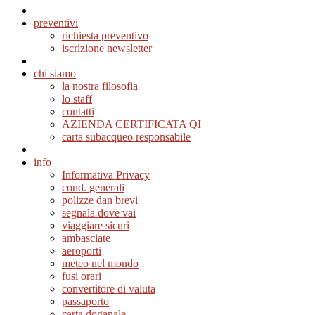
preventivi
richiesta preventivo
iscrizione newsletter
chi siamo
la nostra filosofia
lo staff
contatti
AZIENDA CERTIFICATA QI
carta subacqueo responsabile
info
Informativa Privacy
cond. generali
polizze dan brevi
segnala dove vai
viaggiare sicuri
ambasciate
aeroporti
meteo nel mondo
fusi orari
convertitore di valuta
passaporto
carta doganale