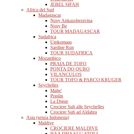
JEBEL SIFAH
Africa del Sud
Madagascar
Nosy Ankazoberavina
Nosy Be
TOUR MADAGASCAR
Sudafrica
Umkomaas
Sardine Run
TOUR SUDAFRICA
Mozambico
PRAIA DE TOFO
PONTA DO OURO
VILANCULOS
TOUR TOFO & PARCO KRUGER
Seychelles
Mahe'
Praslin
La Digue
Crociere Sub alle Seychelles
Crociere Sub ad Aldabra
Asia (senza Indonesia)
Maldive
CROCIERE MALDIVE
HAA DHAALU ATOLL