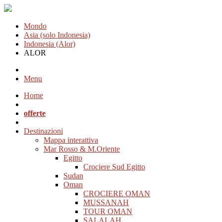
Mondo
Asia (solo Indonesia)
Indonesia (Alor)
ALOR
Menu
Home
offerte
Destinazioni
Mappa interattiva
Mar Rosso & M.Oriente
Egitto
Crociere Sud Egitto
Sudan
Oman
CROCIERE OMAN
MUSSANAH
TOUR OMAN
SALALAH