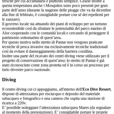
fresche per cui acclimatarsi è piuttosto semplice. Grazie inoltre a
questa temperatura anche i Mosquitos sono poco presenti per gran
parte dell’anno (durante la stagione delle piogge che va da dicembre
alla fine di febbraio, è consigliabile portare con sé dei repellenti per
le zanzare).
Il governo locale sta attuando dei piani di sviluppo per un turismo
ecosostenibile così da sfruttare le potenzialità del parco marino di
Alor cooperando con le comunità locali e cercando di proteggere il
patrimonio sottomarino di quest’area.
Per questo motivo nello stretto di Pantar non vengono praticate
tecniche di pesca invasive ma esclusivamente tecniche tradizionali
così da evitare il danneggiamento della barriera corallina.
Inoltre una parte del ricavato dei centri diving viene utilizzato per il
progetto di conservazione di quest’area: lo stretto di Pantar è già
stato riconosciuto come zona protetta ed è in corso un processo per
farlo divenire parco nazionale.
Diving
Il centro diving cui ci appoggiamo, all'interno dell'
Eco Dive Resort
,
dispone di attrezzatura per risciacquo e deposito del materiale
subacqueo e fotografico e una camera che ospita una stazione di
ricarica a 220v.
E’ possibile noleggiare l’attrezzatura subacquea Mares (da segnalare
al momento della prenotazione). E’ consigliabile portare le proprie