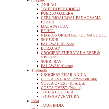
Filippine
ANILAO
TOUR DI PIU' GIORNI
PUERTO GALERA
CEBU/MOALBOAL PANAGSAMA
BEACH
MALAPASCUA
BOHOL
NEGROS ORIENTAL - DUMAGUETE
SIQUIJOR
PALAWAN (El Nido)
BORACAY
CROCIERE TUBBATAHA REEF &
VISAYAS
SUBIC BAY
PALAWAN (Coron)
Thailandia
CROCIERE THAILANDIA
COSTA EST (Koh Samui/Koh Tao)
COSTA OVEST (Khao Lak)
COSTA OVEST (Phuket)
TOURS CULTURA
TOURS AVVENTURA
India
TOUR INDIA