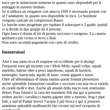
torce per le immersioni notturne in quanto sono disponibili per il
noleggio in numero limitato.
Se si utilizza un erogatore con attacco DIN è necessario portare con
sé l’adattatore, in quanto non disponibile in loco. Le bombole
vengono caricate da compressori Bauer.
Le barche sono progettate per ospitare 8 subacquei e 2 guide, quindi
ci si divide in due gruppi da 4 persone.
Ogni barca è dotata di kit di pronto soccorso e ossigeno. La camera
iperbarica più vicina si trova a Bali.
Non sono accettati pagamenti con carte di credito.
Immersioni
Alor è una meta ricca di sorprese ed eccellente per il diving!
Frequenti sono gli incontri con i Mola Mola, squali volpe, squali
martello, balene oltre a pesci napoleone, squali di barriera,
tartarughe, barracuda, aquile di mare, cernie giganti e tonni.
Oltre all’abbondanza di fauna marina questi fondali presentano
anche splendide formazioni coralline e rocciose con una ricca varietà
di coralli molli e duri. Anche gli amanti della macro non resteranno
delusi: Pura Island è la casa dei mandarin fish ma qui si possono
vedere anche i cavallucci marini pigmei oltre a murene, frog e pipe
fish; a sud di Pantar invece l’acqua è più fresca e qui si possono
ammirare splendidi nudibranchi che vivono sul reef ricoperto di