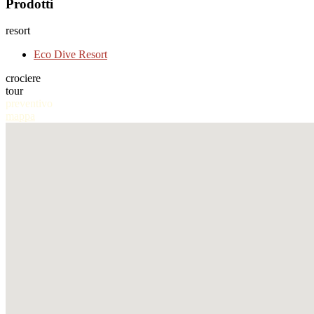
Prodotti
resort
Eco Dive Resort
crociere
tour
preventivo
mappa