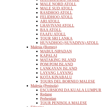
MALE NORD ATOLL
MALE SUD ATOLL
RASDHOO ATOLL
FELIDHOO ATOLL
ARI ATOLL
LHAVIYANI ATOLL
BAA ATOLL
FAAFU ATOLL
TOUR SRI LANKA
HUVADHOO (SUVADIVA) ATOLL
Malesia (Borneo)
MABUL/SIPADAN
KAPALAI
MATAKING ISLAND
POM POM ISLAND
LANKAYAN ISLAND
LAYANG LAYANG
KOTA KINABALU
TOURS DEL BORNEO MALESE
Malesia (Penisola)
ESCURSIONI DA KUALA LUMPUR
Redang
Perhentian
TOUR PENISOLA MALESE