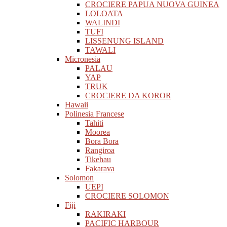
CROCIERE PAPUA NUOVA GUINEA
LOLOATA
WALINDI
TUFI
LISSENUNG ISLAND
TAWALI
Micronesia
PALAU
YAP
TRUK
CROCIERE DA KOROR
Hawaii
Polinesia Francese
Tahiti
Moorea
Bora Bora
Rangiroa
Tikehau
Fakarava
Solomon
UEPI
CROCIERE SOLOMON
Fiji
RAKIRAKI
PACIFIC HARBOUR