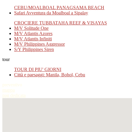
CEBU/MOALBOAL PANAGSAMA BEACH
Safari Avventura da Moalboal a Sipalay
CROCIERE TUBBATAHA REEF & VISAYAS
M/V Solitude One
M/V Atlantis Azores
M/V Atlantis Infiniti
M/V Philippines Aggressor
S/Y Philippines Siren
tour
TOUR DI PIU' GIORNI
Città e paesaggi: Manila, Bohol, Cebu
preventivo
mappa
pag dedicata