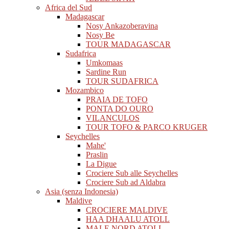
Africa del Sud
Madagascar
Nosy Ankazoberavina
Nosy Be
TOUR MADAGASCAR
Sudafrica
Umkomaas
Sardine Run
TOUR SUDAFRICA
Mozambico
PRAIA DE TOFO
PONTA DO OURO
VILANCULOS
TOUR TOFO & PARCO KRUGER
Seychelles
Mahe'
Praslin
La Digue
Crociere Sub alle Seychelles
Crociere Sub ad Aldabra
Asia (senza Indonesia)
Maldive
CROCIERE MALDIVE
HAA DHAALU ATOLL
MALE NORD ATOLL