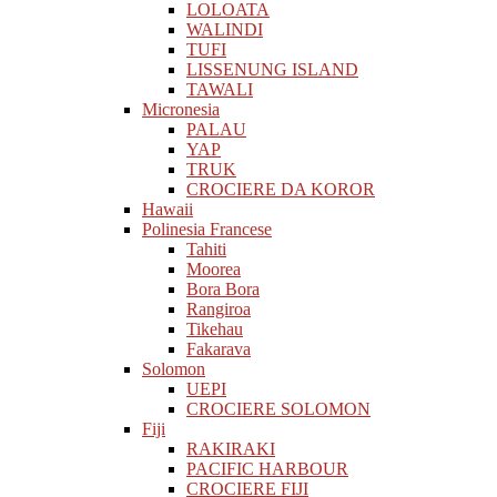
LOLOATA
WALINDI
TUFI
LISSENUNG ISLAND
TAWALI
Micronesia
PALAU
YAP
TRUK
CROCIERE DA KOROR
Hawaii
Polinesia Francese
Tahiti
Moorea
Bora Bora
Rangiroa
Tikehau
Fakarava
Solomon
UEPI
CROCIERE SOLOMON
Fiji
RAKIRAKI
PACIFIC HARBOUR
CROCIERE FIJI