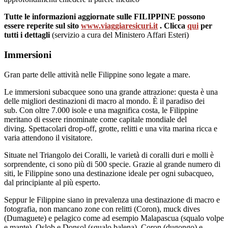
Tutte le informazioni aggiornate sulle FILIPPINE possono
essere reperite sul sito
www.viaggiaresicuri.it
. Clicca
qui
per
tutti i dettagli
(servizio a cura del Ministero Affari Esteri)
Immersioni
Gran parte delle attività nelle Filippine sono legate a mare.
Le immersioni subacquee sono una grande attrazione: questa è una
delle migliori destinazioni di macro al mondo. È il paradiso dei
sub. Con oltre 7.000 isole e una magnifica costa, le Filippine
meritano di essere rinominate come capitale mondiale del
diving. Spettacolari drop-off, grotte, relitti e una vita marina ricca e
varia attendono il visitatore.
Situate nel Triangolo dei Coralli, le varietà di coralli duri e molli è
sorprendente, ci sono più di 500 specie. Grazie al grande numero di
siti, le Filippine sono una destinazione ideale per ogni subacqueo,
dal principiante al più esperto.
Seppur le Filippine siano in prevalenza una destinazione di macro e
fotografia, non mancano zone con relitti (Coron), muck dives
(Dumaguete) e pelagico come ad esempio Malapascua (squalo volpe
e mante), Oslob e Donsol (squalo balena), Coron (dugongo) e