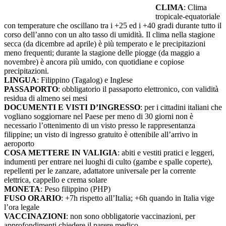
CLIMA
: Clima
tropicale-equatoriale
con temperature che oscillano tra i +25 ed i +40 gradi durante tutto il
corso dell’anno con un alto tasso di umidità. Il clima nella stagione
secca (da dicembre ad aprile) è più temperato e le precipitazioni
meno frequenti; durante la stagione delle piogge (da maggio a
novembre) è ancora più umido, con quotidiane e copiose
precipitazioni.
LINGUA
: Filippino (Tagalog) e Inglese
PASSAPORTO
: obbligatorio il passaporto elettronico, con validità
residua di almeno sei mesi
DOCUMENTI E VISTI D’INGRESSO
: per i cittadini italiani che
vogliano soggiornare nel Paese per meno di 30 giorni non è
necessario l’ottenimento di un visto presso le rappresentanza
filippine; un visto di ingresso gratuito è ottenibile all’arrivo in
aeroporto
COSA METTERE IN VALIGIA
: abiti e vestiti pratici e leggeri,
indumenti per entrare nei luoghi di culto (gambe e spalle coperte),
repellenti per le zanzare, adattatore universale per la corrente
elettrica, cappello e crema solare
MONETA
: Peso filippino (PHP)
FUSO ORARIO
: +7h rispetto all’Italia; +6h quando in Italia vige
l’ora legale
VACCINAZIONI
: non sono obbligatorie vaccinazioni, per
approfondimenti chiedere il parere medico