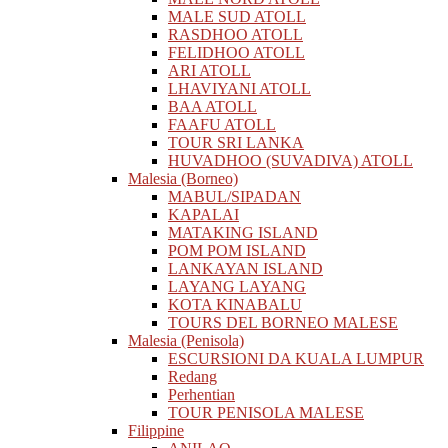
MALE SUD ATOLL
RASDHOO ATOLL
FELIDHOO ATOLL
ARI ATOLL
LHAVIYANI ATOLL
BAA ATOLL
FAAFU ATOLL
TOUR SRI LANKA
HUVADHOO (SUVADIVA) ATOLL
Malesia (Borneo)
MABUL/SIPADAN
KAPALAI
MATAKING ISLAND
POM POM ISLAND
LANKAYAN ISLAND
LAYANG LAYANG
KOTA KINABALU
TOURS DEL BORNEO MALESE
Malesia (Penisola)
ESCURSIONI DA KUALA LUMPUR
Redang
Perhentian
TOUR PENISOLA MALESE
Filippine