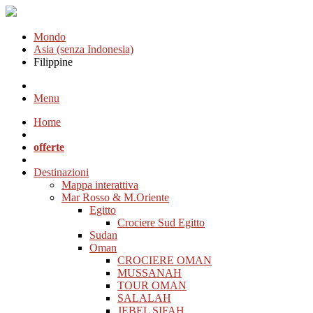
Mondo
Asia (senza Indonesia)
Filippine
Menu
Home
offerte
Destinazioni
Mappa interattiva
Mar Rosso & M.Oriente
Egitto
Crociere Sud Egitto
Sudan
Oman
CROCIERE OMAN
MUSSANAH
TOUR OMAN
SALALAH
JEBEL SIFAH