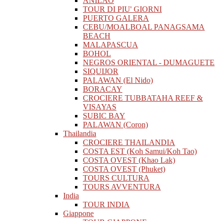
ANILAO
TOUR DI PIU' GIORNI
PUERTO GALERA
CEBU/MOALBOAL PANAGSAMA
BEACH
MALAPASCUA
BOHOL
NEGROS ORIENTAL - DUMAGUETE
SIQUIJOR
PALAWAN (El Nido)
BORACAY
CROCIERE TUBBATAHA REEF &
VISAYAS
SUBIC BAY
PALAWAN (Coron)
Thailandia
CROCIERE THAILANDIA
COSTA EST (Koh Samui/Koh Tao)
COSTA OVEST (Khao Lak)
COSTA OVEST (Phuket)
TOURS CULTURA
TOURS AVVENTURA
India
TOUR INDIA
Giappone