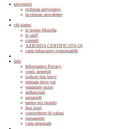
preventivi
richiesta preventivo
iscrizione newsletter
chi siamo
la nostra filosofia
lo staff
contatti
AZIENDA CERTIFICATA QI
carta subacqueo responsabile
info
Informativa Privacy
cond. generali
polizze dan brevi
segnala dove vai
viaggiare sicuri
ambasciate
aeroporti
meteo nel mondo
fusi orari
convertitore di valuta
passaporto
carta doganale