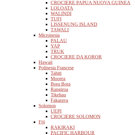
CROCIERE PAPUA NUOVA GUINEA
LOLOATA
WALINDI
TUFI
LISSENUNG ISLAND
TAWALI
Micronesia
PALAU
YAP
TRUK
CROCIERE DA KOROR
Hawaii
Polinesia Francese
Tahiti
Moorea
Bora Bora
Rangiroa
Tikehau
Fakarava
Solomon
UEPI
CROCIERE SOLOMON
Fiji
RAKIRAKI
PACIFIC HARBOUR