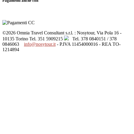
Pagamenti anche con
©2026 Omnia Travel Consultant s.r.l. : Nosytour, Via Pola 16 -
10135 Torino
Tel. 351 5909215
Tel. 378 0840151 / 378
0846063
info@nosytour.it
- P.IVA 11454000016 - REA TO-
1214894