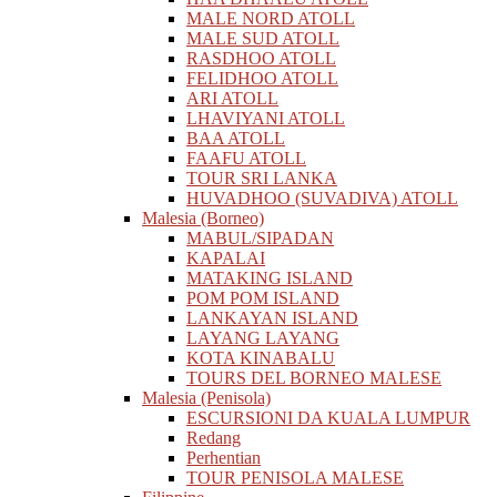
MALE NORD ATOLL
MALE SUD ATOLL
RASDHOO ATOLL
FELIDHOO ATOLL
ARI ATOLL
LHAVIYANI ATOLL
BAA ATOLL
FAAFU ATOLL
TOUR SRI LANKA
HUVADHOO (SUVADIVA) ATOLL
Malesia (Borneo)
MABUL/SIPADAN
KAPALAI
MATAKING ISLAND
POM POM ISLAND
LANKAYAN ISLAND
LAYANG LAYANG
KOTA KINABALU
TOURS DEL BORNEO MALESE
Malesia (Penisola)
ESCURSIONI DA KUALA LUMPUR
Redang
Perhentian
TOUR PENISOLA MALESE