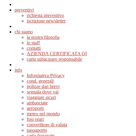
preventivi
richiesta preventivo
iscrizione newsletter
chi siamo
la nostra filosofia
lo staff
contatti
AZIENDA CERTIFICATA QI
carta subacqueo responsabile
info
Informativa Privacy
cond. generali
polizze dan brevi
segnala dove vai
viaggiare sicuri
ambasciate
aeroporti
meteo nel mondo
fusi orari
convertitore di valuta
passaporto
carta doganale