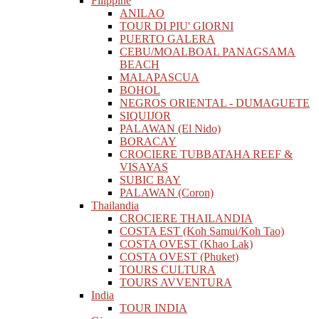
Filippine
ANILAO
TOUR DI PIU' GIORNI
PUERTO GALERA
CEBU/MOALBOAL PANAGSAMA
BEACH
MALAPASCUA
BOHOL
NEGROS ORIENTAL - DUMAGUETE
SIQUIJOR
PALAWAN (El Nido)
BORACAY
CROCIERE TUBBATAHA REEF &
VISAYAS
SUBIC BAY
PALAWAN (Coron)
Thailandia
CROCIERE THAILANDIA
COSTA EST (Koh Samui/Koh Tao)
COSTA OVEST (Khao Lak)
COSTA OVEST (Phuket)
TOURS CULTURA
TOURS AVVENTURA
India
TOUR INDIA