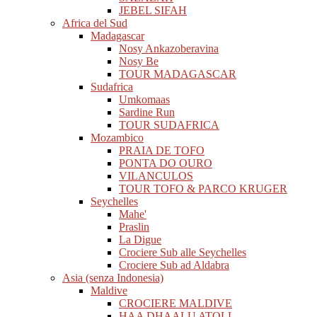
JEBEL SIFAH
Africa del Sud
Madagascar
Nosy Ankazoberavina
Nosy Be
TOUR MADAGASCAR
Sudafrica
Umkomaas
Sardine Run
TOUR SUDAFRICA
Mozambico
PRAIA DE TOFO
PONTA DO OURO
VILANCULOS
TOUR TOFO & PARCO KRUGER
Seychelles
Mahe'
Praslin
La Digue
Crociere Sub alle Seychelles
Crociere Sub ad Aldabra
Asia (senza Indonesia)
Maldive
CROCIERE MALDIVE
HAA DHAALU ATOLL