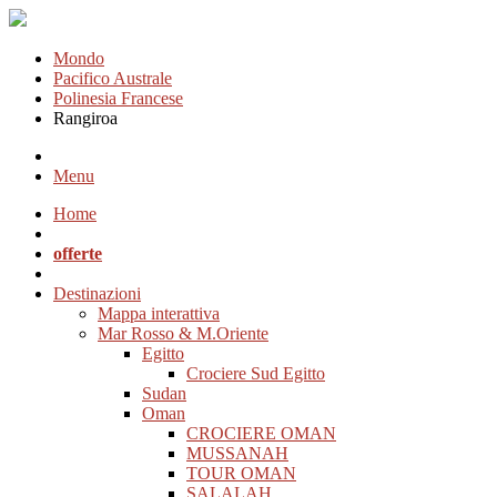
Mondo
Pacifico Australe
Polinesia Francese
Rangiroa
Menu
Home
offerte
Destinazioni
Mappa interattiva
Mar Rosso & M.Oriente
Egitto
Crociere Sud Egitto
Sudan
Oman
CROCIERE OMAN
MUSSANAH
TOUR OMAN
SALALAH