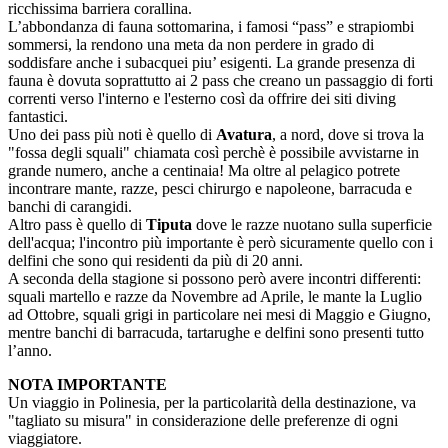
ricchissima barriera corallina.
L’abbondanza di fauna sottomarina, i famosi “pass” e strapiombi
sommersi, la rendono una meta da non perdere in grado di
soddisfare anche i subacquei piu’ esigenti. La grande presenza di
fauna è dovuta soprattutto ai 2 pass che creano un passaggio di forti
correnti verso l'interno e l'esterno così da offrire dei siti diving
fantastici.
Uno dei pass più noti è quello di
Avatura
, a nord, dove si trova la
"fossa degli squali" chiamata così perchè è possibile avvistarne in
grande numero, anche a centinaia! Ma oltre al pelagico potrete
incontrare mante, razze, pesci chirurgo e napoleone, barracuda e
banchi di carangidi.
Altro pass è quello di
Tiputa
dove le razze nuotano sulla superficie
dell'acqua; l'incontro più importante è però sicuramente quello con i
delfini che sono qui residenti da più di 20 anni.
A seconda della stagione si possono però avere incontri differenti:
squali martello e razze da Novembre ad Aprile, le mante la Luglio
ad Ottobre, squali grigi in particolare nei mesi di Maggio e Giugno,
mentre banchi di barracuda, tartarughe e delfini sono presenti tutto
l’anno.
NOTA IMPORTANTE
Un viaggio in Polinesia, per la particolarità della destinazione, va
"tagliato su misura" in considerazione delle preferenze di ogni
viaggiatore.