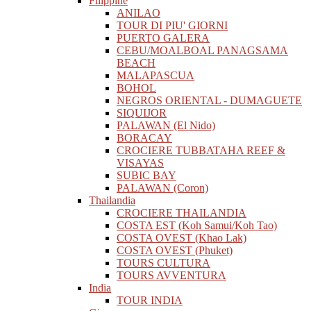
Filippine
ANILAO
TOUR DI PIU' GIORNI
PUERTO GALERA
CEBU/MOALBOAL PANAGSAMA
BEACH
MALAPASCUA
BOHOL
NEGROS ORIENTAL - DUMAGUETE
SIQUIJOR
PALAWAN (El Nido)
BORACAY
CROCIERE TUBBATAHA REEF &
VISAYAS
SUBIC BAY
PALAWAN (Coron)
Thailandia
CROCIERE THAILANDIA
COSTA EST (Koh Samui/Koh Tao)
COSTA OVEST (Khao Lak)
COSTA OVEST (Phuket)
TOURS CULTURA
TOURS AVVENTURA
India
TOUR INDIA