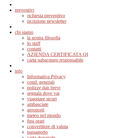
preventivi
richiesta preventivo
iscrizione newsletter
chi siamo
la nostra filosofia
lo staff
contatti
AZIENDA CERTIFICATA QI
carta subacqueo responsabile
info
Informativa Privacy
cond. generali
polizze dan brevi
segnala dove vai
viaggiare sicuri
ambasciate
aeroporti
meteo nel mondo
fusi orari
convertitore di valuta
passaporto
carta doganale