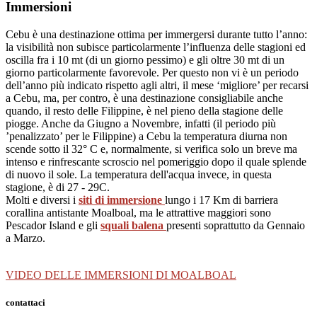
Immersioni
Cebu è una destinazione ottima per immergersi durante tutto l’anno:
la visibilità non subisce particolarmente l’influenza delle stagioni ed
oscilla fra i 10 mt (di un giorno pessimo) e gli oltre 30 mt di un
giorno particolarmente favorevole. Per questo non vi è un periodo
dell’anno più indicato rispetto agli altri, il mese ‘migliore’ per recarsi
a Cebu, ma, per contro, è una destinazione consigliabile anche
quando, il resto delle Filippine, è nel pieno della stagione delle
piogge. Anche da Giugno a Novembre, infatti (il periodo più
’penalizzato’ per le Filippine) a Cebu la temperatura diurna non
scende sotto il 32° C e, normalmente, si verifica solo un breve ma
intenso e rinfrescante scroscio nel pomeriggio dopo il quale splende
di nuovo il sole. La temperatura dell'acqua invece, in questa
stagione, è di 27 - 29C.
Molti e diversi i
siti di immersione
lungo i 17 Km di barriera
corallina antistante Moalboal, ma le attrattive maggiori sono
Pescador Island e gli
squali balena
presenti soprattutto da Gennaio
a Marzo.
VIDEO DELLE IMMERSIONI DI MOALBOAL
contattaci