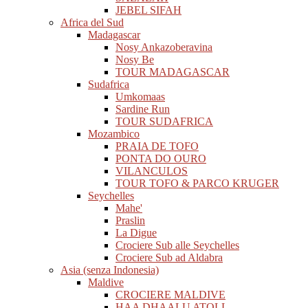
JEBEL SIFAH
Africa del Sud
Madagascar
Nosy Ankazoberavina
Nosy Be
TOUR MADAGASCAR
Sudafrica
Umkomaas
Sardine Run
TOUR SUDAFRICA
Mozambico
PRAIA DE TOFO
PONTA DO OURO
VILANCULOS
TOUR TOFO & PARCO KRUGER
Seychelles
Mahe'
Praslin
La Digue
Crociere Sub alle Seychelles
Crociere Sub ad Aldabra
Asia (senza Indonesia)
Maldive
CROCIERE MALDIVE
HAA DHAALU ATOLL