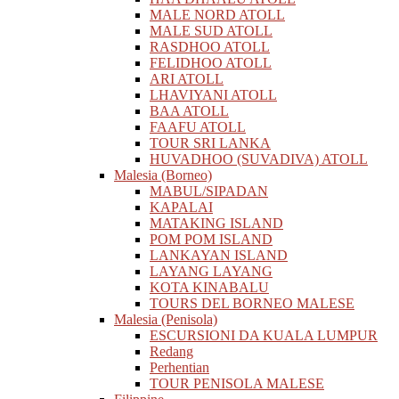
MALE NORD ATOLL
MALE SUD ATOLL
RASDHOO ATOLL
FELIDHOO ATOLL
ARI ATOLL
LHAVIYANI ATOLL
BAA ATOLL
FAAFU ATOLL
TOUR SRI LANKA
HUVADHOO (SUVADIVA) ATOLL
Malesia (Borneo)
MABUL/SIPADAN
KAPALAI
MATAKING ISLAND
POM POM ISLAND
LANKAYAN ISLAND
LAYANG LAYANG
KOTA KINABALU
TOURS DEL BORNEO MALESE
Malesia (Penisola)
ESCURSIONI DA KUALA LUMPUR
Redang
Perhentian
TOUR PENISOLA MALESE