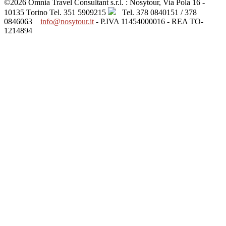
©2026 Omnia Travel Consultant s.r.l. : Nosytour, Via Pola 16 -
10135 Torino
Tel. 351 5909215
Tel. 378 0840151 / 378
0846063
info@nosytour.it
- P.IVA 11454000016 - REA TO-
1214894