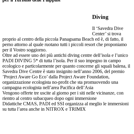
Diving
Il ‘Savedra Dive
Center’ si trova
proprio al centro della piccola Panagsama Beach ed è, di fatto, il
perno attorno al quale ruotano tutti i piccoli resort che proponiamo
per il Vostro soggiorno.
Oltre ad essere uno dei più antichi diving centre dell’isola e l’unico
PADI DIVING 5* di tutta l’isola. Per il suo impegno in campo
ecologico e particolarmente per quanto concerne gli squali balena, il
Savedra Dive Centre è stato insignito nell’anno 2006, del premio
’Project Aware Go Eco’ dalla Project Aware Foundation,
organizzazione ecologista no-profit che sta promuovendo una
campagna ecologista nell’area Pacifica dell’Asia
Vengono offerte tre uscite al giorno per i siti nelle vicinanze, con
rientro al centro subacqueo dopo ogni immersione
Didattiche CMAS, PADI ed SSI organizza al meglio le immersioni
su tutta l’area anche in NITROX e TRIMIX