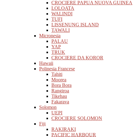
CROCIERE PAPUA NUOVA GUINEA
LOLOATA
WALINDI
TUFI
LISSENUNG ISLAND
TAWALI
Micronesia
PALAU
YAP
TRUK
CROCIERE DA KOROR
Hawaii
Polinesia Francese
Tahiti
Moorea
Bora Bora
Rangiroa
Tikehau
Fakarava
Solomon
UEPI
CROCIERE SOLOMON
Fiji
RAKIRAKI
PACIFIC HARBOUR