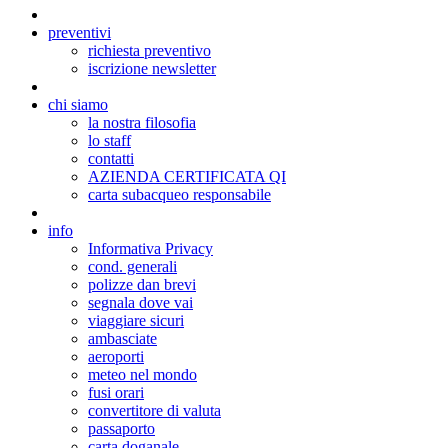
preventivi
richiesta preventivo
iscrizione newsletter
chi siamo
la nostra filosofia
lo staff
contatti
AZIENDA CERTIFICATA QI
carta subacqueo responsabile
info
Informativa Privacy
cond. generali
polizze dan brevi
segnala dove vai
viaggiare sicuri
ambasciate
aeroporti
meteo nel mondo
fusi orari
convertitore di valuta
passaporto
carta doganale