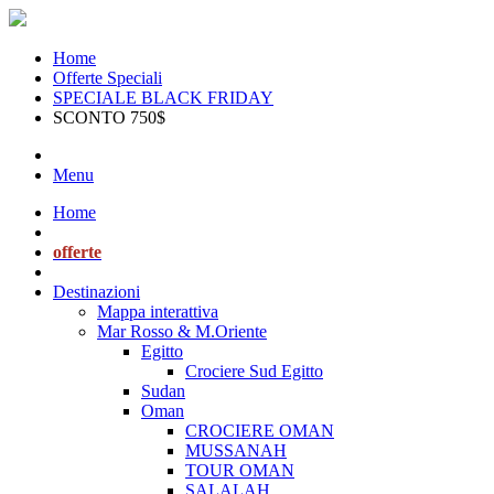
Home
Offerte Speciali
SPECIALE BLACK FRIDAY
SCONTO 750$
Menu
Home
offerte
Destinazioni
Mappa interattiva
Mar Rosso & M.Oriente
Egitto
Crociere Sud Egitto
Sudan
Oman
CROCIERE OMAN
MUSSANAH
TOUR OMAN
SALALAH