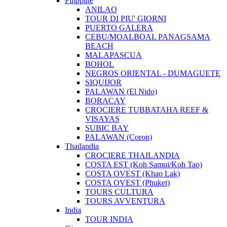
Filippine
ANILAO
TOUR DI PIU' GIORNI
PUERTO GALERA
CEBU/MOALBOAL PANAGSAMA
BEACH
MALAPASCUA
BOHOL
NEGROS ORIENTAL - DUMAGUETE
SIQUIJOR
PALAWAN (El Nido)
BORACAY
CROCIERE TUBBATAHA REEF &
VISAYAS
SUBIC BAY
PALAWAN (Coron)
Thailandia
CROCIERE THAILANDIA
COSTA EST (Koh Samui/Koh Tao)
COSTA OVEST (Khao Lak)
COSTA OVEST (Phuket)
TOURS CULTURA
TOURS AVVENTURA
India
TOUR INDIA