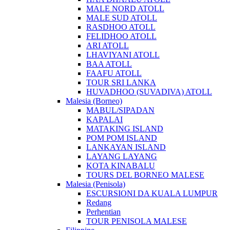
MALE NORD ATOLL
MALE SUD ATOLL
RASDHOO ATOLL
FELIDHOO ATOLL
ARI ATOLL
LHAVIYANI ATOLL
BAA ATOLL
FAAFU ATOLL
TOUR SRI LANKA
HUVADHOO (SUVADIVA) ATOLL
Malesia (Borneo)
MABUL/SIPADAN
KAPALAI
MATAKING ISLAND
POM POM ISLAND
LANKAYAN ISLAND
LAYANG LAYANG
KOTA KINABALU
TOURS DEL BORNEO MALESE
Malesia (Penisola)
ESCURSIONI DA KUALA LUMPUR
Redang
Perhentian
TOUR PENISOLA MALESE