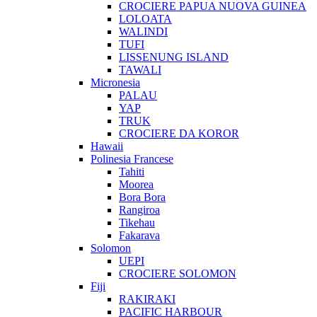
CROCIERE PAPUA NUOVA GUINEA
LOLOATA
WALINDI
TUFI
LISSENUNG ISLAND
TAWALI
Micronesia
PALAU
YAP
TRUK
CROCIERE DA KOROR
Hawaii
Polinesia Francese
Tahiti
Moorea
Bora Bora
Rangiroa
Tikehau
Fakarava
Solomon
UEPI
CROCIERE SOLOMON
Fiji
RAKIRAKI
PACIFIC HARBOUR