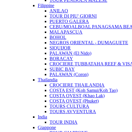
TOUR PENISOLA MALESE
Filippine
ANILAO
TOUR DI PIU' GIORNI
PUERTO GALERA
CEBU/MOALBOAL PANAGSAMA BE
MALAPASCUA
BOHOL
NEGROS ORIENTAL - DUMAGUETE
SIQUIJOR
PALAWAN (El Nido)
BORACAY
CROCIERE TUBBATAHA REEF & VIS
SUBIC BAY
PALAWAN (Coron)
Thailandia
CROCIERE THAILANDIA
COSTA EST (Koh Samui/Koh Tao)
COSTA OVEST (Khao Lak)
COSTA OVEST (Phuket)
TOURS CULTURA
TOURS AVVENTURA
India
TOUR INDIA
Giappone