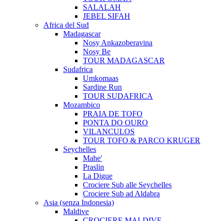
SALALAH
JEBEL SIFAH
Africa del Sud
Madagascar
Nosy Ankazoberavina
Nosy Be
TOUR MADAGASCAR
Sudafrica
Umkomaas
Sardine Run
TOUR SUDAFRICA
Mozambico
PRAIA DE TOFO
PONTA DO OURO
VILANCULOS
TOUR TOFO & PARCO KRUGER
Seychelles
Mahe'
Praslin
La Digue
Crociere Sub alle Seychelles
Crociere Sub ad Aldabra
Asia (senza Indonesia)
Maldive
CROCIERE MALDIVE