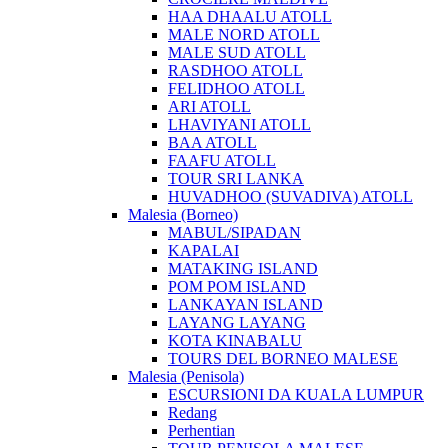
HAA DHAALU ATOLL
MALE NORD ATOLL
MALE SUD ATOLL
RASDHOO ATOLL
FELIDHOO ATOLL
ARI ATOLL
LHAVIYANI ATOLL
BAA ATOLL
FAAFU ATOLL
TOUR SRI LANKA
HUVADHOO (SUVADIVA) ATOLL
Malesia (Borneo)
MABUL/SIPADAN
KAPALAI
MATAKING ISLAND
POM POM ISLAND
LANKAYAN ISLAND
LAYANG LAYANG
KOTA KINABALU
TOURS DEL BORNEO MALESE
Malesia (Penisola)
ESCURSIONI DA KUALA LUMPUR
Redang
Perhentian