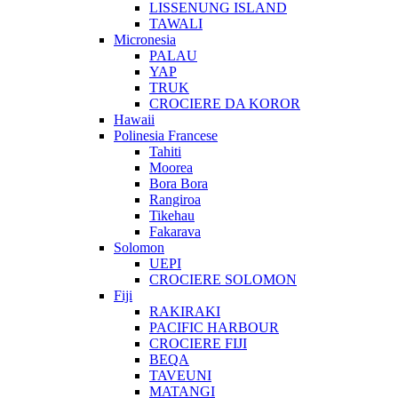
LISSENUNG ISLAND
TAWALI
Micronesia
PALAU
YAP
TRUK
CROCIERE DA KOROR
Hawaii
Polinesia Francese
Tahiti
Moorea
Bora Bora
Rangiroa
Tikehau
Fakarava
Solomon
UEPI
CROCIERE SOLOMON
Fiji
RAKIRAKI
PACIFIC HARBOUR
CROCIERE FIJI
BEQA
TAVEUNI
MATANGI