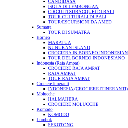
CANDIDASA
ISOLA DI LEMBONGAN
CIRCUITI SUBACQUEI DI BALI
TOUR CULTURALI DI BALI
TOUR/ESCURSIONI DA AMED
Sumatra
TOUR DI SUMATRA
Borneo
MARATUA
NUNUKAN ISLAND
CROCIERA IN BORNEO INDONESIA
TOUR DEL BORNEO INDONESIANO
Indonesia (Raja Ampat)
CROCIERE RAJA AMPAT
RAJA AMPAT
TOUR RAJA AMPAT
Crociere itineranti
INDONESIA (CROCIERE ITINERANTI)
Molucche
HALMAHERA
CROCIERE MOLUCCHE
Komodo
KOMODO
Lombok
SEKOTONG