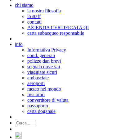
chi siamo
la nostra filosofia
lo staff
contatti
AZIENDA CERTIFICATA QI
carta subacqueo responsabile
info
Informativa Privacy
cond. generali
polizze dan brevi
segnala dove vai
viaggiare sicuri
ambasciate
aeroporti
meteo nel mondo
fusi orari
convertitore di valuta
passaporto
carta doganale