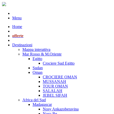
Menu
Home
offerte
Destinazioni
Mappa interattiva
Mar Rosso & M.Oriente
Egitto
Crociere Sud Egitto
Sudan
Oman
CROCIERE OMAN
MUSSANAH
TOUR OMAN
SALALAH
JEBEL SIFAH
Africa del Sud
Madagascar
Nosy Ankazoberavina
Nosy Be