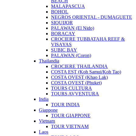
BEACH
MALAPASCUA
BOHOL
NEGROS ORIENTAL - DUMAGUETE
SIQUIJOR
PALAWAN (El Nido)
BORACAY
CROCIERE TUBBATAHA REEF &
VISAYAS
SUBIC BAY
PALAWAN (Coron)
Thailandia
CROCIERE THAILANDIA
COSTA EST (Koh Samui/Koh Tao)
COSTA OVEST (Khao Lak)
COSTA OVEST (Phuket)
TOURS CULTURA
TOURS AVVENTURA
India
TOUR INDIA
Giappone
TOUR GIAPPONE
Vietnam
TOUR VIETNAM
Laos