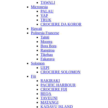
TAWALI
Micronesia
PALAU
YAP
TRUK
CROCIERE DA KOROR
Hawaii
Polinesia Francese
Tahiti
Moorea
Bora Bora
Rangiroa
Tikehau
Fakarava
Solomon
UEPI
CROCIERE SOLOMON
Fiji
RAKIRAKI
PACIFIC HARBOUR
CROCIERE FIJI
BEQA
TAVEUNI
MATANGI
KADAVU ISLAND