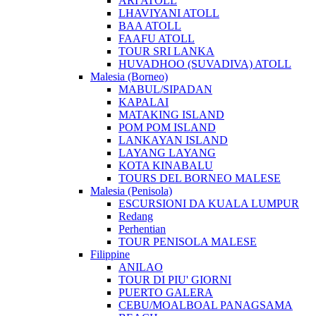
ARI ATOLL
LHAVIYANI ATOLL
BAA ATOLL
FAAFU ATOLL
TOUR SRI LANKA
HUVADHOO (SUVADIVA) ATOLL
Malesia (Borneo)
MABUL/SIPADAN
KAPALAI
MATAKING ISLAND
POM POM ISLAND
LANKAYAN ISLAND
LAYANG LAYANG
KOTA KINABALU
TOURS DEL BORNEO MALESE
Malesia (Penisola)
ESCURSIONI DA KUALA LUMPUR
Redang
Perhentian
TOUR PENISOLA MALESE
Filippine
ANILAO
TOUR DI PIU' GIORNI
PUERTO GALERA
CEBU/MOALBOAL PANAGSAMA